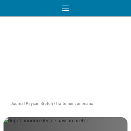
Passer au contenu
NAVIGATION MOBILE
O
NAVIGATION
PRINCIPALE
Journal Paysan Breton
/
traitement animaux