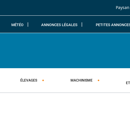
Passer au contenu
Paysan
MÉTÉO
ANNONCES LÉGALES
PETITES ANNONCE
ÉLEVAGES
MACHINISME
E