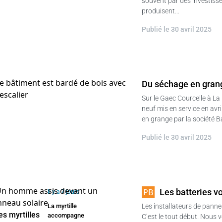
souvent par des investis
produisent…
Publié le 30 avril 2025
Du séchage en gran
Sur le Gaec Courcelle à La
neuf mis en service en avr
en grange par la société Ba
Publié le 30 avril 2025
Les batteries v
Il y a 7 jours
La myrtille
Les installateurs de pannea
accompagne
C’est le tout début. Nous 