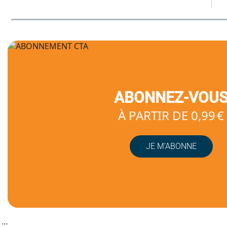
ABONNEZ-VOU
À PARTIR DE 0,99 €
JE M’ABONNE
…