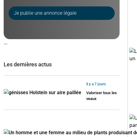
Je publie une annonce légale
…
Les dernières actus
Il y a 7 jours
Valoriser tous les
veaux