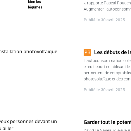
bien les
», rapporte Pascal Poudenx,
légumes
Augmenter l’autoconsomma
Publié le 30 avril 2025
Les débuts de la
L’autoconsommation collecti
circuit court en utilisant
permettent de comptabilise
photovoltaïque et des con
Publié le 30 avril 2025
Garder tout le pote
David Le Navéaux, éleveur