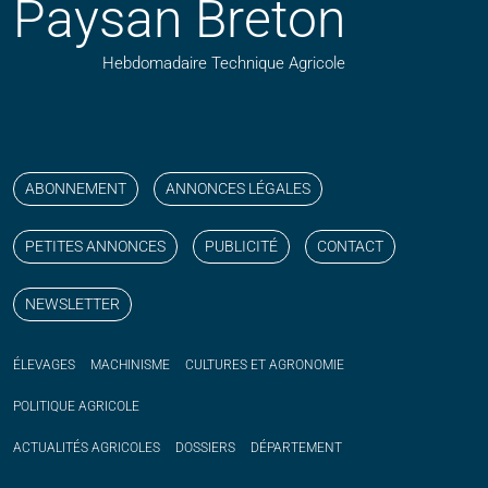
Paysan Breton
Hebdomadaire Technique Agricole
Suivez nos publications avec notre flux RSS
Aimez-nous sur facebook
Retrouvez-nous sur Linkedin
Suivez-nous sur instagram
Regardez-nous sur YouTube
ABONNEMENT
ANNONCES LÉGALES
PETITES ANNONCES
PUBLICITÉ
CONTACT
NEWSLETTER
ÉLEVAGES
MACHINISME
CULTURES ET AGRONOMIE
POLITIQUE
AGRICOLE
ACTUALITÉS
AGRICOLES
DOSSIERS
DÉPARTEMENT