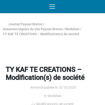
Passer au contenu
NAVIGATION MOBILE
O
NAVIGATION
PRINCIPALE
Journal Paysan Breton
/
Annonces légales du site Paysan Breton
/
Morbihan
/
TY KAF TE CREATIONS – Modification(s) de société
TY KAF TE CREATIONS –
Modification(s) de société
Annonce publiée le 10/10/2025
Morbihan
Modification(s) de société