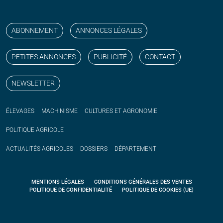
Suivez nos publications avec notre flux RSS
Aimez-nous sur facebook
Retrouvez-nous sur Linkedin
Suivez-nous sur instagram
Regardez-nous sur YouTube
ABONNEMENT
ANNONCES LÉGALES
PETITES ANNONCES
PUBLICITÉ
CONTACT
NEWSLETTER
ÉLEVAGES
MACHINISME
CULTURES ET AGRONOMIE
POLITIQUE
AGRICOLE
ACTUALITÉS
AGRICOLES
DOSSIERS
DÉPARTEMENT
MENTIONS LÉGALES
CONDITIONS GÉNÉRALES DES VENTES
POLITIQUE DE CONFIDENTIALITÉ
POLITIQUE DE COOKIES (UE)