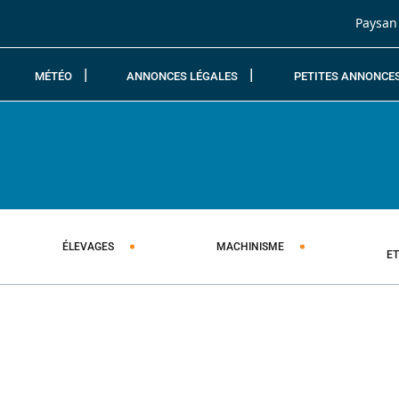
Passer au contenu
Paysan
MÉTÉO
ANNONCES LÉGALES
PETITES ANNONCE
ÉLEVAGES
MACHINISME
E