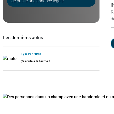
Je publie une annonce légale
I
R
d
Les dernières actus
Il y a 19 heures
Ça roule à la ferme !