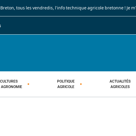
 Breton
, tous les vendredis, l'info technique agricole bretonne !
Je m
S
JOURNAL PAYSAN BRETON
HEBDOMADAIRE TECHNIQUE AGRI
CULTURES
POLITIQUE
ACTUALITÉS
T AGRONOMIE
AGRICOLE
AGRICOLES