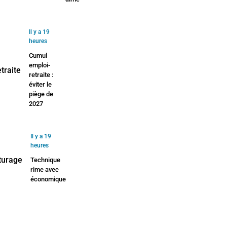
Il y a 19
heures
Cumul
emploi-
retraite :
éviter le
piège de
2027
Il y a 19
heures
Technique
rime avec
économique