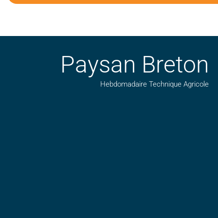
Paysan Breton
Hebdomadaire Technique Agricole
Suivez nos publications avec notre flux RSS
Aimez-nous sur facebook
Retrouvez-nous sur Linkedin
Suivez-nous sur insta
Regardez-nous