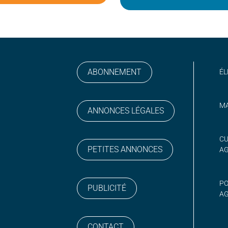
ABONNEMENT
ÉL
MA
ANNONCES LÉGALES
gram
 sur YouTube
CU
PETITES ANNONCES
A
PO
PUBLICITÉ
AG
CONTACT