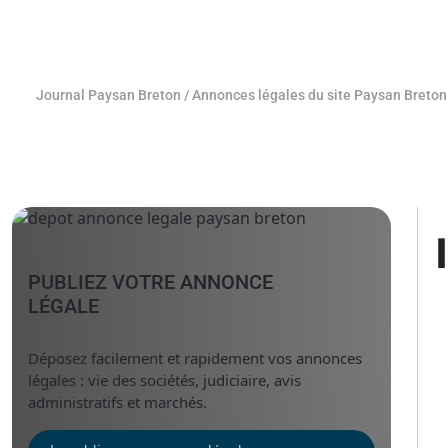
Journal Paysan Breton
/
Annonces légales du site Paysan Breton
PUBLIEZ VOTRE ANNONCE
LÉGALE
Déposez facilement et rapidement vos annonces
légales : vie des sociétés, judiciaire, avis
administratifs et marchés.