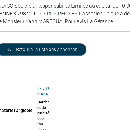
NDIGO Société à Responsabilité Limitée au capital de 10 0
ENNES 793 221 292 RCS RENNES L’Associée unique a déci
e Monsieur Yann MAREQUA. Pour avis La Gérance
Retour à la liste des annonces
Il y a 19
heures
Garder
cette
ruralité
que
l’on
aime