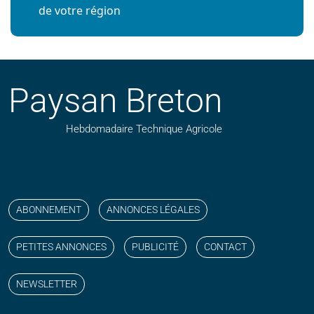
de votre région
Paysan Breton
Hebdomadaire Technique Agricole
Suivez nos publications avec notre flux RSS
Aimez-nous sur facebook
Retrouvez-nous sur Linkedin
Suivez-nous sur instagram
Regardez-nous sur YouTube
ABONNEMENT
ANNONCES LÉGALES
PETITES ANNONCES
PUBLICITÉ
CONTACT
NEWSLETTER