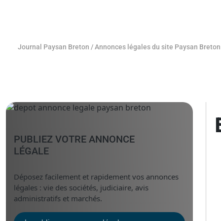
Journal Paysan Breton
/
Annonces légales du site Paysan Breton
PUBLIEZ VOTRE ANNONCE
LÉGALE
Déposez facilement et rapidement vos annonces
légales : vie des sociétés, judiciaire, avis
administratifs et marchés.