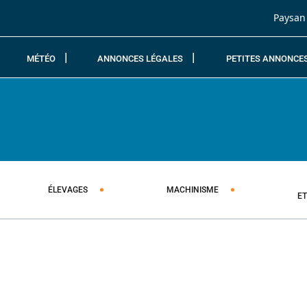
Passer au contenu
Paysan
MÉTÉO
ANNONCES LÉGALES
PETITES ANNONCE
ÉLEVAGES
MACHINISME
E