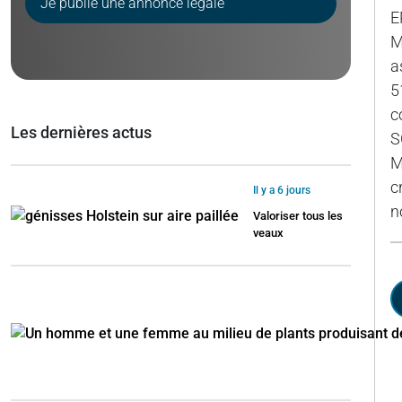
Je publie une annonce légale
E
M
a
5
c
Les dernières actus
S
M
c
Il y a 6 jours
n
Valoriser tous les
veaux