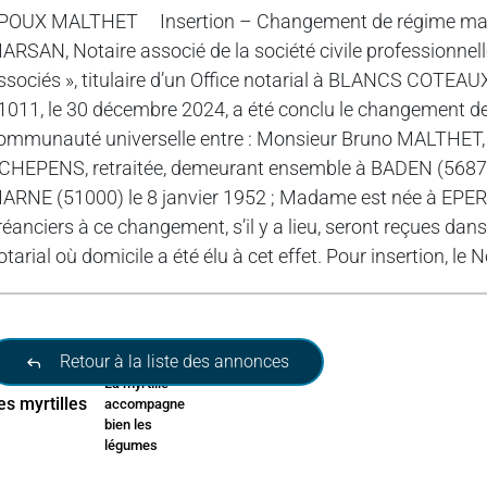
POUX MALTHET Insertion – Changement de régime matr
ARSAN, Notaire associé de la société civile professionn
ssociés », titulaire d’un Office notarial à BLANCS COTE
1011, le 30 décembre 2024, a été conclu le changement de
ommunauté universelle entre : Monsieur Bruno MALTHET,
CHEPENS, retraitée, demeurant ensemble à BADEN (56870
ARNE (51000) le 8 janvier 1952 ; Madame est née à EPERN
réanciers à ce changement, s’il y a lieu, seront reçues dans 
otarial où domicile a été élu à cet effet. Pour insertion, le N
Il y a 6 jours
Retour à la liste des annonces
La myrtille
accompagne
bien les
légumes