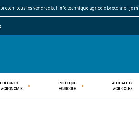
 Breton
, tous les vendredis, l'info technique agricole bretonne !
Je m
S
JOURNAL PAYSAN BRETON
HEBDOMADAIRE TECHNIQUE AGRI
CULTURES
POLITIQUE
ACTUALITÉS
T AGRONOMIE
AGRICOLE
AGRICOLES