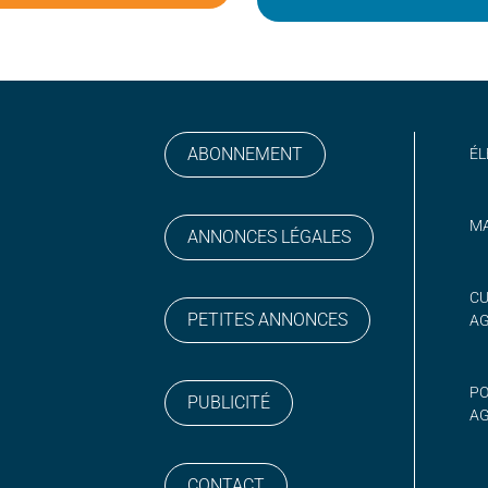
ABONNEMENT
ÉL
MA
ANNONCES LÉGALES
gram
 sur YouTube
CU
PETITES ANNONCES
A
PO
PUBLICITÉ
AG
CONTACT