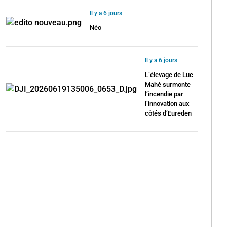
Il y a 6 jours
Néo
Il y a 6 jours
L’élevage de Luc
Mahé surmonte
l’incendie par
l’innovation aux
côtés d’Eureden