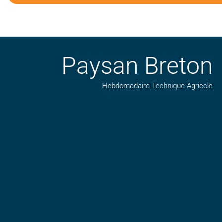
Paysan Breton
Hebdomadaire Technique Agricole
Suivez nos publications avec notre flux RSS
Aimez-nous sur facebook
Retrouvez-nous sur Linkedin
Suivez-nous sur insta
Regardez-nous