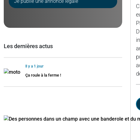
Je publie une annonce légale
C
e
P
D
i
Les dernières actus
a
p
a
Il y a 1 jour
d
Ça roule à la ferme !