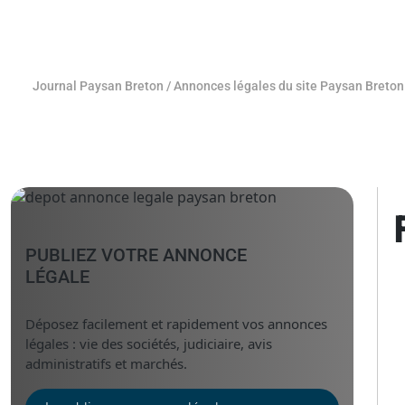
Journal Paysan Breton
/
Annonces légales du site Paysan Breton
PUBLIEZ VOTRE ANNONCE
LÉGALE
Déposez facilement et rapidement vos annonces
légales : vie des sociétés, judiciaire, avis
administratifs et marchés.