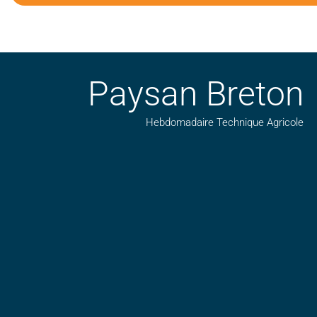
Paysan Breton
Hebdomadaire Technique Agricole
Suivez nos publications avec notre flux RSS
Aimez-nous sur facebook
Retrouvez-nous sur Linkedin
Suivez-nous sur insta
Regardez-nous