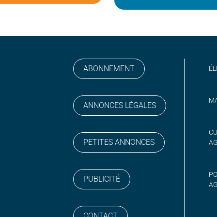
ABONNEMENT
ÉL
MA
ANNONCES LÉGALES
gram
 sur YouTube
CU
PETITES ANNONCES
A
PO
PUBLICITÉ
AG
CONTACT