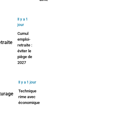
Il y a 1
jour
Cumul
emploi-
retraite :
éviter le
piège de
2027
Il y a 1 jour
Technique
rime avec
économique