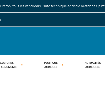
 Breton
, tous les vendredis, l'info technique agricole bretonne !
Je m
S
JOURNAL PAYSAN BRETON
HEBDOMADAIRE TECHNIQUE AGRI
CULTURES
POLITIQUE
ACTUALITÉS
T AGRONOMIE
AGRICOLE
AGRICOLES