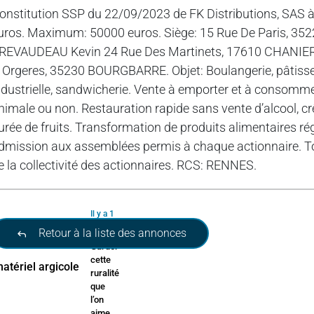
onstitution SSP du 22/09/2023 de FK Distributions, SAS à
uros. Maximum: 50000 euros. Siège: 15 Rue De Paris, 3
REVAUDEAU Kevin 24 Rue Des Martinets, 17610 CHANIERS.
 Orgeres, 35230 BOURGBARRE. Objet: Boulangerie, pâtisserie
ndustrielle, sandwicherie. Vente à emporter et à consomme
nimale ou non. Restauration rapide sans vente d’alcool, crê
urée de fruits. Transformation de produits alimentaires r
dmission aux assemblées permis à chaque actionnaire. T
e la collectivité des actionnaires. RCS: RENNES.
Il y a 1
jour
Retour à la liste des annonces
Garder
cette
ruralité
que
l’on
aime