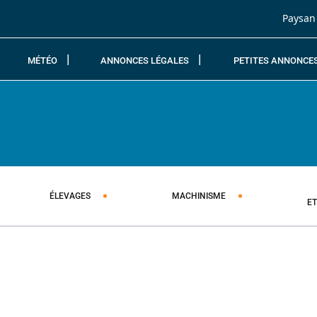
Passer au contenu
Paysan
MÉTÉO
ANNONCES LÉGALES
PETITES ANNONCE
ÉLEVAGES
MACHINISME
E