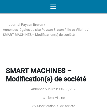
Passer au contenu
NAVIGATION MOBILE
O
NAVIGATION
PRINCIPALE
Journal Paysan Breton
/
Annonces légales du site Paysan Breton
/
Ille et Vilaine
/
SMART MACHINES – Modification(s) de société
SMART MACHINES –
Modification(s) de société
Annonce publiée le 08/06/2023
Ille et Vilaine
Modification(s) de société