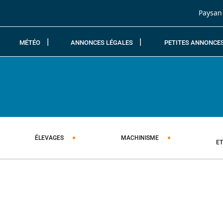
Passer au contenu
Paysan
MÉTÉO
ANNONCES LÉGALES
PETITES ANNONCE
ÉLEVAGES
MACHINISME
E