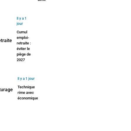
Il y a 1
jour
Cumul
emploi-
retraite :
éviter le
piège de
2027
Il y a 1 jour
Technique
rime avec
économique