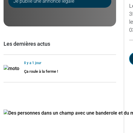
Je publie une annonce légale
L
3
l
0
Les dernières actus
Il y a 1 jour
Ça roule à la ferme !