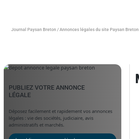
Journal Paysan Breton
/
Annonces légales du site Paysan Breton
PUBLIEZ VOTRE ANNONCE
LÉGALE
Déposez facilement et rapidement vos annonces
légales : vie des sociétés, judiciaire, avis
administratifs et marchés.