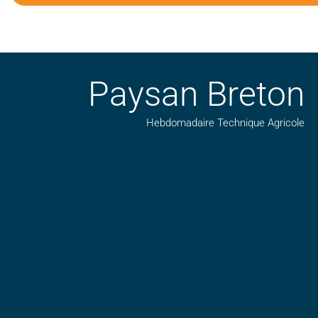
Paysan Breton
Hebdomadaire Technique Agricole
Suivez nos publications avec notre flux RSS
Aimez-nous sur facebook
Retrouvez-nous sur Linkedin
Suivez-nous sur insta
Regardez-nous