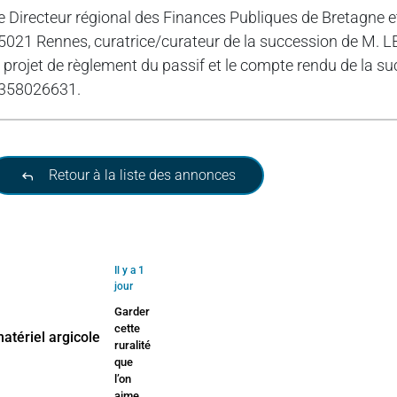
e Directeur régional des Finances Publiques de Bretagne e
5021 Rennes, curatrice/curateur de la succession de M. LE 
e projet de règlement du passif et le compte rendu de la s
358026631.
Retour à la liste des annonces
Il y a 1
jour
Garder
cette
ruralité
que
l’on
aime