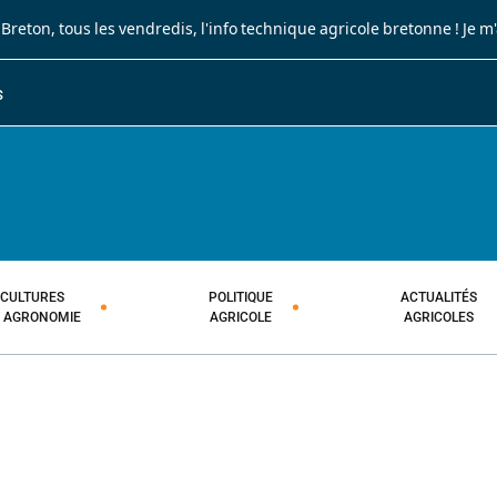
 Breton
, tous les vendredis, l'info technique agricole bretonne !
Je m
S
JOURNAL PAYSAN BRETON
HEBDOMADAIRE TECHNIQUE AGRI
CULTURES
POLITIQUE
ACTUALITÉS
T AGRONOMIE
AGRICOLE
AGRICOLES