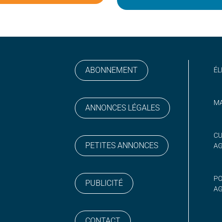
ABONNEMENT
ÉL
MA
ANNONCES LÉGALES
gram
 sur YouTube
CU
PETITES ANNONCES
A
PO
PUBLICITÉ
AG
CONTACT