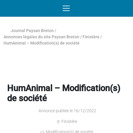
Passer au contenu
NAVIGATION MOBILE
O
NAVIGATION
PRINCIPALE
Journal Paysan Breton
/
Annonces légales du site Paysan Breton
/
Finistère
/
HumAnimal – Modification(s) de société
HumAnimal – Modification(s)
de société
Annonce publiée le 16/12/2022
Finistère
Modification(s) de société