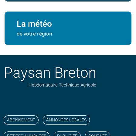
La météo
de votre région
Paysan Breton
Hebdomadaire Technique Agricole
Suivez nos publications avec notre flux RSS
Aimez-nous sur facebook
Retrouvez-nous sur Linkedin
Suivez-nous sur instagram
Regardez-nous sur YouTube
ABONNEMENT
ANNONCES LÉGALES
PETITES ANNONCES
PUBLICITÉ
CONTACT