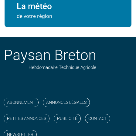
La météo
de votre région
Paysan Breton
Hebdomadaire Technique Agricole
Suivez nos publications avec notre flux RSS
Aimez-nous sur facebook
Retrouvez-nous sur Linkedin
Suivez-nous sur instagram
Regardez-nous sur YouTube
ABONNEMENT
ANNONCES LÉGALES
PETITES ANNONCES
PUBLICITÉ
CONTACT
NEWSLETTER