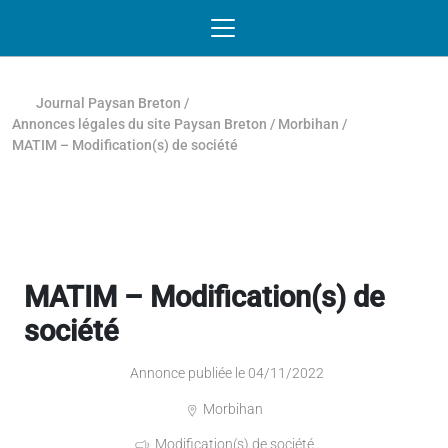
Passer au contenu
NAVIGATION MOBILE
O
NAVIGATION
PRINCIPALE
Journal Paysan Breton
/
Annonces légales du site Paysan Breton
/
Morbihan
/
MATIM – Modification(s) de société
MATIM – Modification(s) de
société
Annonce publiée le 04/11/2022
Morbihan
Modification(s) de société