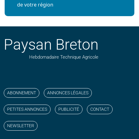
de votre région
Paysan Breton
Hebdomadaire Technique Agricole
Suivez nos publications avec notre flux RSS
Aimez-nous sur facebook
Retrouvez-nous sur Linkedin
Suivez-nous sur instagram
Regardez-nous sur YouTube
ABONNEMENT
ANNONCES LÉGALES
PETITES ANNONCES
PUBLICITÉ
CONTACT
NEWSLETTER