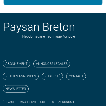
Paysan Breton
Hebdomadaire Technique Agricole
Suivez nos publications avec notre flux RSS
Aimez-nous sur facebook
Retrouvez-nous sur Linkedin
Suivez-nous sur instagram
Regardez-nous sur YouTube
ABONNEMENT
ANNONCES LÉGALES
PETITES ANNONCES
PUBLICITÉ
CONTACT
NEWSLETTER
ÉLEVAGES
MACHINISME
CULTURES ET AGRONOMIE