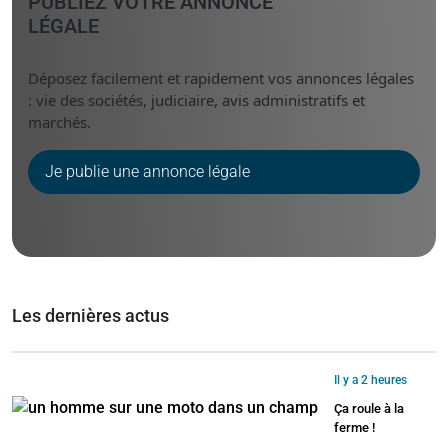
PUBLIEZ VOTRE ANNONCE
LÉGALE
Déposez facilement et rapidement vos annonces légales
: vie des sociétés, judiciaire, avis administratifs et
marchés.
Je publie une annonce légale
Les dernières actus
Il y a 2 heures
Ça roule à la
ferme !