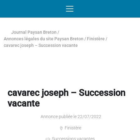
Passer au contenu
NAVIGATION MOBILE
O
NAVIGATION
PRINCIPALE
Journal Paysan Breton
/
Annonces légales du site Paysan Breton
/
Finistère
/
cavarec joseph – Succession vacante
cavarec joseph – Succession
vacante
Annonce publiée le 22/07/2022
Finistère
Successions vacantes