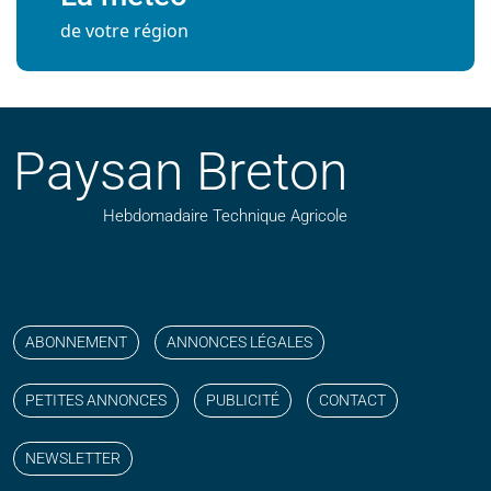
de votre région
Paysan Breton
Hebdomadaire Technique Agricole
Suivez nos publications avec notre flux RSS
Aimez-nous sur facebook
Retrouvez-nous sur Linkedin
Suivez-nous sur instagram
Regardez-nous sur YouTube
ABONNEMENT
ANNONCES LÉGALES
PETITES ANNONCES
PUBLICITÉ
CONTACT
NEWSLETTER