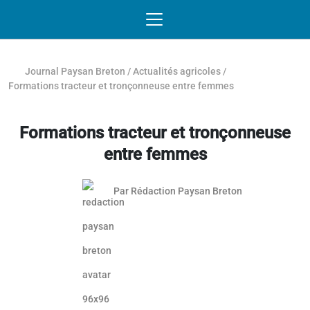
Passer au contenu
NAVIGATION MOBILE
O
NAVIGATION
PRINCIPALE
Journal Paysan Breton
/
Actualités agricoles
/
Formations tracteur et tronçonneuse entre femmes
Formations tracteur et tronçonneuse
entre femmes
Par
Rédaction Paysan Breton
Article réservé aux abonnés