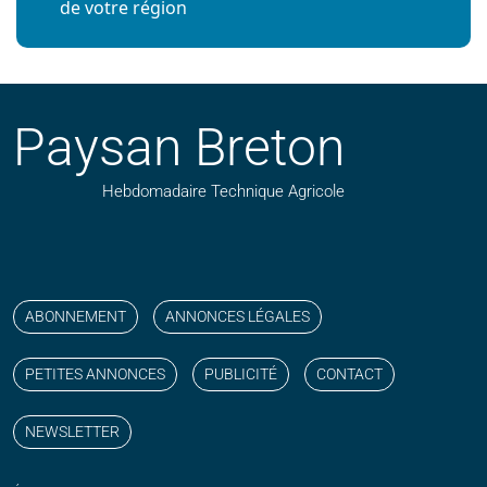
de votre région
Paysan Breton
Hebdomadaire Technique Agricole
Suivez nos publications avec notre flux RSS
Aimez-nous sur facebook
Retrouvez-nous sur Linkedin
Suivez-nous sur instagram
Regardez-nous sur YouTube
ABONNEMENT
ANNONCES LÉGALES
PETITES ANNONCES
PUBLICITÉ
CONTACT
NEWSLETTER