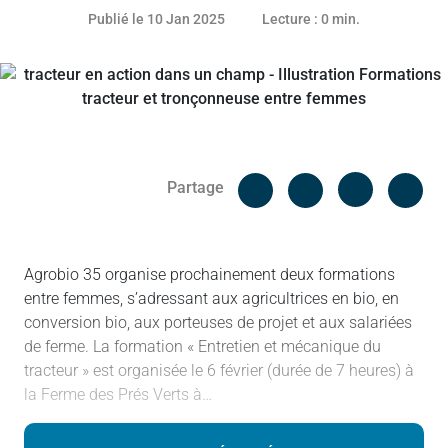
09 janvier 2025
Publié le 10 Jan 2025
Lecture : 0 min.
Facebook
Cop
Partage
Messenger
Linked in
Agrobio 35 organise prochainement deux formations
entre femmes, s’adressant aux agricultrices en bio, en
conversion bio, aux porteuses de projet et aux salariées
de ferme. La formation « Entretien et mécanique du
tracteur » est organisée le 6 février (durée de 7 heures) à
la Ferme des Prés Verts à…