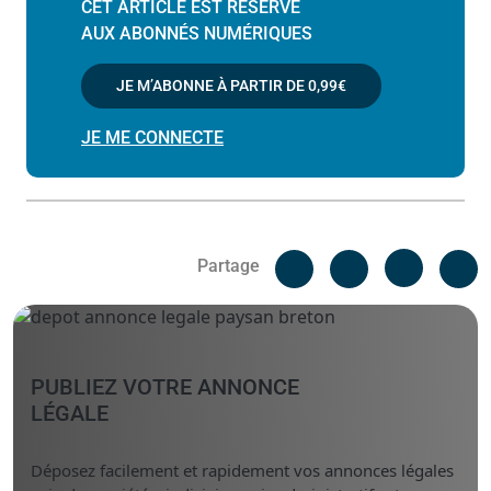
CET ARTICLE EST RÉSERVÉ
AUX ABONNÉS NUMÉRIQUES
JE M’ABONNE À PARTIR DE
0,99€
JE ME CONNECTE
Facebook
C
Partage
Messenger
Linked i
PUBLIEZ VOTRE ANNONCE
LÉGALE
Déposez facilement et rapidement vos annonces légales