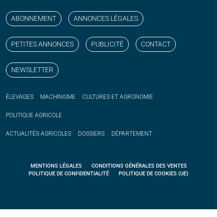
Suivez nos publications avec notre flux RSS
Aimez-nous sur facebook
Retrouvez-nous sur Linkedin
Suivez-nous sur instagram
Regardez-nous sur YouTube
ABONNEMENT
ANNONCES LÉGALES
PETITES ANNONCES
PUBLICITÉ
CONTACT
NEWSLETTER
ÉLEVAGES
MACHINISME
CULTURES ET AGRONOMIE
POLITIQUE
AGRICOLE
ACTUALITÉS
AGRICOLES
DOSSIERS
DÉPARTEMENT
MENTIONS LÉGALES
CONDITIONS GÉNÉRALES DES VENTES
POLITIQUE DE CONFIDENTIALITÉ
POLITIQUE DE COOKIES (UE)