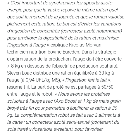
« C’est important de synchroniser les apports azote-
énergie pour que la vache reçoive la même ration quel
que soit le moment de la journée et que le rumen valorise
pleinement cette ration. Le but est d’éviter les variations
d’ingestion de concentrés (correcteur azoté notamment)
pour améliorer la digestibilité de la ration et maximiser
l’ingestion à l’auge »
, explique Nicolas Morvan,
technicien nutrition bovine Eureden. Dans la stratégie
d’optimisation de la production, l’auge doit être couverte
7-8 kg en dessous de l’objectif de production souhaité.
Steven Loac distribue une ration équilibrée à 30 kg à
l’auge (à 0,94 UFL/kg MS),
« l’ingestion fait le lait »
,
résume-t-il. La part de protéine est partagée à 50/50
entre l’auge et le robot.
« Nous avons les protéines
solubles à l’auge avec l’Axo Boost et 1 kg de maïs grain
broyé très fin pour permettre d’équilibrer la ration à 30
kg. La complémentation robot se fait avec 2 aliments à
la carte : un correcteur azoté semi-tanné (contenant du
soja traité xylose/soja sweetan), pour favoriser