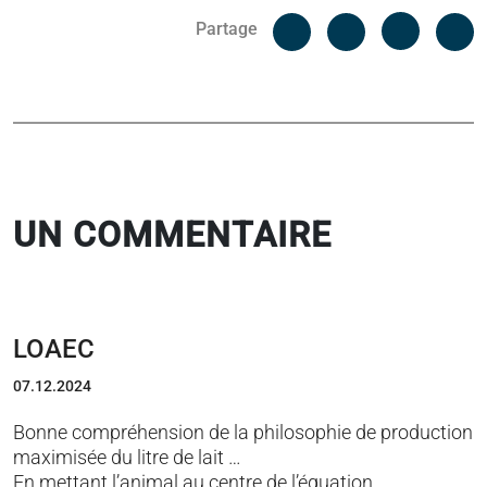
Facebook
C
Partage
Messenger
Linked i
UN COMMENTAIRE
LOAEC
07.12.2024
Bonne compréhension de la philosophie de production
maximisée du litre de lait …
En mettant l’animal au centre de l’équation …