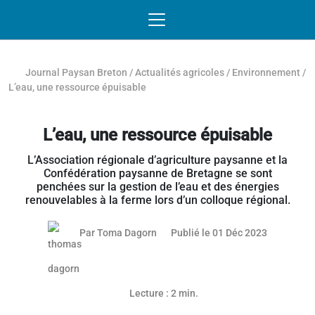
Passer au contenu
NAVIGATION MOBILE
O
NAVIGATION
PRINCIPALE
Journal Paysan Breton
/
Actualités agricoles
/
Environnement
/
L’eau, une ressource épuisable
L’eau, une ressource épuisable
L’Association régionale d’agriculture paysanne et la
Confédération paysanne de Bretagne se sont
penchées sur la gestion de l’eau et des énergies
renouvelables à la ferme lors d’un colloque régional.
30 novemb
Par
Toma Dagorn
Publié le 01 Déc 2023
Lecture : 2 min.