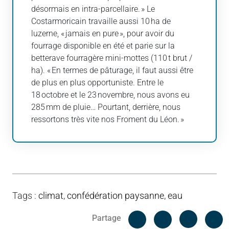
désormais en intra-parcellaire. » Le
Costarmoricain travaille aussi 10 ha de
luzerne, « jamais en pure », pour avoir du
fourrage disponible en été et parie sur la
betterave fourragère mini-mottes (110 t brut /
ha). « En termes de pâturage, il faut aussi être
de plus en plus opportuniste. Entre le
18 octobre et le 23 novembre, nous avons eu
285 mm de pluie… Pourtant, derrière, nous
ressortons très vite nos Froment du Léon. »
Tags
:
climat
,
confédération paysanne
,
eau
Facebook
C
Partage