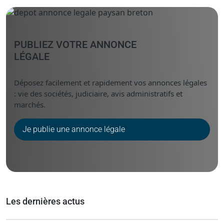
Messenger
Linked i
PUBLIEZ VOTRE ANNONCE
LÉGALE
Déposez facilement et rapidement vos annonces légales
: vie des sociétés, judiciaire, avis administratifs et
marchés.
Je publie une annonce légale
Les dernières actus