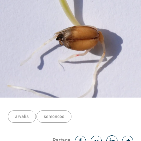
arvalis
semences
Facebook
Cop
Partage