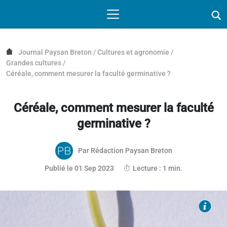
Passer au contenu
NAVIGATION MOBILE
O
NAVIGATION
PRINCIPALE
Journal Paysan Breton
/
Cultures et agronomie
/
Grandes cultures
/
Céréale, comment mesurer la faculté germinative ?
Céréale, comment mesurer la faculté
germinative ?
Par
Rédaction Paysan Breton
31 août 2023
Publié le 01 Sep 2023
Lecture : 1 min.