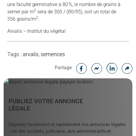
une faculté germinative à 80 %, le nombre de grains à
2
semer par m
sera de 300 / (80/95), soit un total de
2
356 grains/m
.
Arvalis – Institut du végétal
Tags
:
arvalis
,
semences
Facebook
C
Partage
Messenger
Linked i
PUBLIEZ VOTRE ANNONCE
LÉGALE
Déposez facilement et rapidement vos annonces légales
: vie des sociétés, judiciaire, avis administratifs et