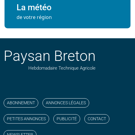
La météo
de votre région
Paysan Breton
Hebdomadaire Technique Agricole
Suivez nos publications avec notre flux RSS
Aimez-nous sur facebook
Retrouvez-nous sur Linkedin
Suivez-nous sur instagram
Regardez-nous sur YouTube
ABONNEMENT
ANNONCES LÉGALES
PETITES ANNONCES
PUBLICITÉ
CONTACT
NEWSLETTER