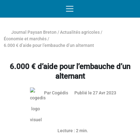
Passer au contenu
NAVIGATION MOBILE
O
NAVIGATION
PRINCIPALE
Journal Paysan Breton
/
Actualités agricoles
/
Économie et marchés
/
6.000 € d’aide pour l’embauche d’un alternant
6.000 € d’aide pour l’embauche d’un
alternant
24 mai 202
Par
Cogédis
Publié le 27 Avr 2023
Article réservé aux abonnés
Lecture : 2 min.