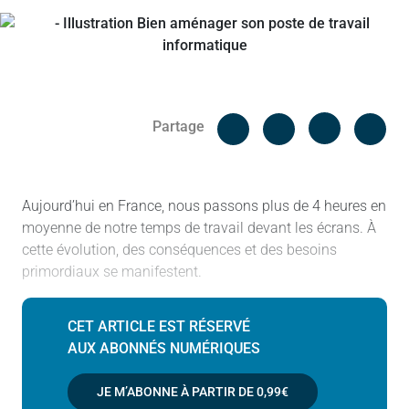
Facebook
Cop
Partage
Messenger
Linked in
Aujourd’hui en France, nous passons plus de 4 heures en
moyenne de notre temps de travail devant les écrans. À
cette évolution, des conséquences et des besoins
primordiaux se manifestent.
CET ARTICLE EST RÉSERVÉ
AUX ABONNÉS NUMÉRIQUES
JE M’ABONNE À PARTIR DE
0,99€