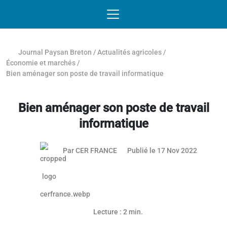
Passer au contenu
NAVIGATION MOBILE
O
NAVIGATION
PRINCIPALE
Journal Paysan Breton
/
Actualités agricoles
/
Économie et marchés
/
Bien aménager son poste de travail informatique
Bien aménager son poste de travail
informatique
26 mai 2
Par
CER FRANCE
Publié le 17 Nov 2022
Article réservé aux abonnés
Lecture : 2 min.