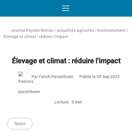
Passer au contenu
NAVIGATION MOBILE
O
NAVIGATION
PRINCIPALE
Journal Paysan Breton
/
Actualités agricoles
/
Environnement
/
Élevage et climat : réduire l’impact
Élevage et climat : réduire l’impact
26 mai
Par
Fanch Paranthoën
Publié le 09 Sep 2022
Article réservé aux abonnés
Lecture : 3 min.
Space