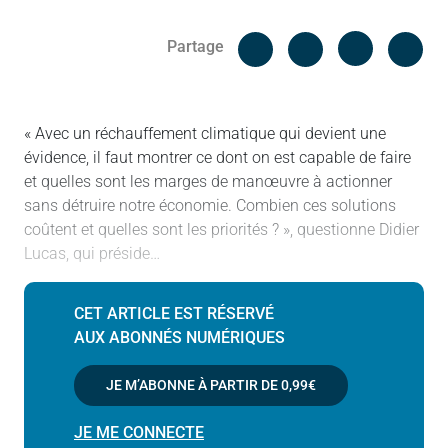
Facebook
Cop
Partage
Messenger
Linked in
« Avec un réchauffement climatique qui devient une
évidence, il faut montrer ce dont on est capable de faire
et quelles sont les marges de manœuvre à actionner
sans détruire notre économie. Combien ces solutions
coûtent et quelles sont les priorités ? », questionne Didier
Lucas, qui préside…
CET ARTICLE EST RÉSERVÉ
AUX ABONNÉS NUMÉRIQUES
JE M’ABONNE À PARTIR DE
0,99€
JE ME CONNECTE