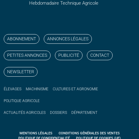
Hebdomadaire Technique Agricole
Suivez nos publications avec notre flux RSS
Aimez-nous sur facebook
Retrouvez-nous sur Linkedin
Suivez-nous sur instagram
Regardez-nous sur YouTube
ABONNEMENT
ANNONCES LÉGALES
PETITES ANNONCES
PUBLICITÉ
CONTACT
NEWSLETTER
ÉLEVAGES
MACHINISME
CULTURES ET AGRONOMIE
POLITIQUE
AGRICOLE
ACTUALITÉS
AGRICOLES
DOSSIERS
DÉPARTEMENT
MENTIONS LÉGALES
CONDITIONS GÉNÉRALES DES VENTES
POLITIQUE DE CONFIDENTIALITÉ
POLITIQUE DE COOKIES (UE)