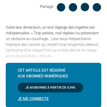
Facebook
Cop
Partage
Messenger
Linked in
Outre leur dimension, un bon réglage des logettes est
indispensable. « Trop petites, mal réglées ou présentant
un obstacle au couchage… Leur sous-fréquentation
implique des vaches qui restent trop longtemps debout,
synonyme d’un impact fort sur le bien-être et un risque
accru de boiteries », met en…
CET ARTICLE EST RÉSERVÉ
AUX ABONNÉS NUMÉRIQUES
JE M’ABONNE À PARTIR DE
0,99€
JE ME CONNECTE