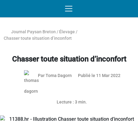
Passer au contenu
NAVIGATION MOBILE
O
NAVIGATION
PRINCIPALE
Journal Paysan Breton
/
Élevage
/
Chasser toute situation d’inconfort
Chasser toute situation d’inconfort
Par
Toma Dagorn
Publié le 11 Mar 2022
Article réservé aux abonnés
Lecture : 3 min.