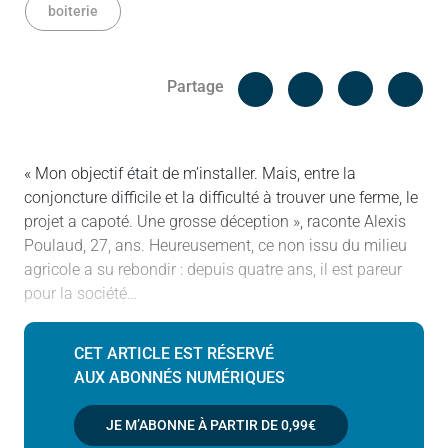
boiterie
Facebook
Cop
Partage
Messenger
Linked in
« Mon objectif était de m’installer. Mais, entre la
conjoncture difficile et la difficulté à trouver une ferme, le
projet a capoté. Une grosse déception », raconte Alexis
Poulaud, 27, ans. Heureusement, ce non issu du milieu
agricole a su rebondir : depuis quatre ans, il est pareur
pour la société…
CET ARTICLE EST RÉSERVÉ
AUX ABONNÉS NUMÉRIQUES
JE M’ABONNE À PARTIR DE
0,99€