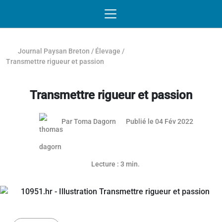
Passer au contenu
NAVIGATION MOBILE
O
NAVIGATION
PRINCIPALE
Journal Paysan Breton
/
Élevage
/
Transmettre rigueur et passion
Transmettre rigueur et passion
07 févrie
Par
Toma Dagorn
Publié le 04 Fév 2022
Article réservé aux abonnés
Lecture : 3 min.