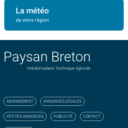
La météo
de votre région
Paysan Breton
Hebdomadaire Technique Agricole
Suivez nos publications avec notre flux RSS
Aimez-nous sur facebook
Retrouvez-nous sur Linkedin
Suivez-nous sur instagram
Regardez-nous sur YouTube
ABONNEMENT
ANNONCES LÉGALES
PETITES ANNONCES
PUBLICITÉ
CONTACT