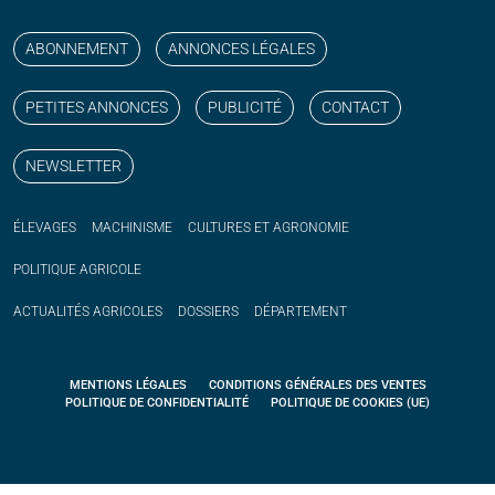
Suivez nos publications avec notre flux RSS
Aimez-nous sur facebook
Retrouvez-nous sur Linkedin
Suivez-nous sur instagram
Regardez-nous sur YouTube
ABONNEMENT
ANNONCES LÉGALES
PETITES ANNONCES
PUBLICITÉ
CONTACT
NEWSLETTER
ÉLEVAGES
MACHINISME
CULTURES ET AGRONOMIE
POLITIQUE
AGRICOLE
ACTUALITÉS
AGRICOLES
DOSSIERS
DÉPARTEMENT
MENTIONS LÉGALES
CONDITIONS GÉNÉRALES DES VENTES
POLITIQUE DE CONFIDENTIALITÉ
POLITIQUE DE COOKIES (UE)