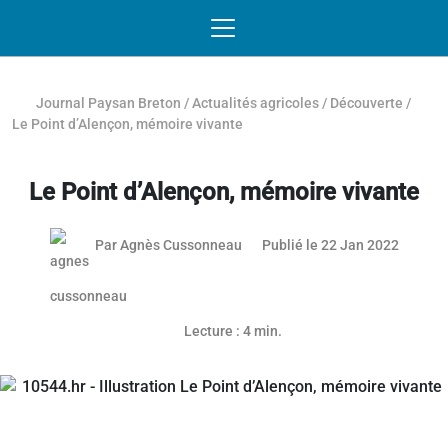
Passer au contenu
NAVIGATION MOBILE
O
NAVIGATION
PRINCIPALE
Journal Paysan Breton
/
Actualités agricoles
/
Découverte
/
Le Point d’Alençon, mémoire vivante
Le Point d’Alençon, mémoire vivante
Par
Agnès Cussonneau
Publié le 22 Jan 2022
Lecture : 4 min.