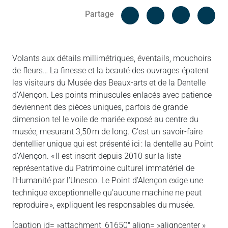
Facebook
Cop
Partage
Messenger
Linked in
Volants aux détails millimétriques, éventails, mouchoirs
de fleurs… La finesse et la beauté des ouvrages épatent
les visiteurs du Musée des Beaux-arts et de la Dentelle
d’Alençon. Les points minuscules enlacés avec patience
deviennent des pièces uniques, parfois de grande
dimension tel le voile de mariée exposé au centre du
musée, mesurant 3,50 m de long. C’est un savoir-faire
dentellier unique qui est présenté ici : la dentelle au Point
d’Alençon. « Il est inscrit depuis 2010 sur la liste
représentative du Patrimoine culturel immatériel de
l’Humanité par l’Unesco. Le Point d’Alençon exige une
technique exceptionnelle qu’aucune machine ne peut
reproduire », expliquent les responsables du musée.
[caption id= »attachment_61650″ align= »aligncenter »