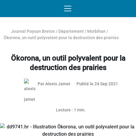
Passer au contenu
NAVIGATION MOBILE
O
NAVIGATION
PRINCIPALE
Journal Paysan Breton
/
Département
/
Morbihan
/
Ökorona, un outil polyvalent pour la destruction des prairies
Ökorona, un outil polyvalent pour la
destruction des prairies
Par
Alexis Jamet
Publié le 24 Sep 2021
Article réservé aux abonnés
Lecture : 1 min.