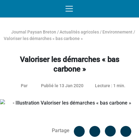
Passer au contenu
NAVIGATION MOBILE
O
NAVIGATION
PRINCIPALE
Journal Paysan Breton
/
Actualités agricoles
/
Environnement
/
Valoriser les démarches « bas carbone »
Valoriser les démarches « bas
carbone »
26 janvier 2021
Par
Publié le 13 Jan 2020
Lecture : 1 min.
Facebook
Cop
Partage