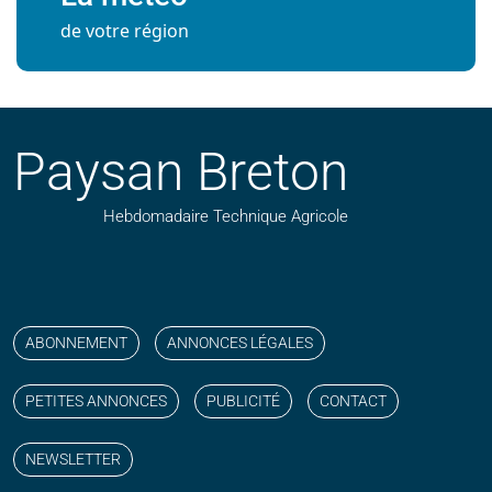
de votre région
Paysan Breton
Hebdomadaire Technique Agricole
Suivez nos publications avec notre flux RSS
Aimez-nous sur facebook
Retrouvez-nous sur Linkedin
Suivez-nous sur instagram
Regardez-nous sur YouTube
ABONNEMENT
ANNONCES LÉGALES
PETITES ANNONCES
PUBLICITÉ
CONTACT
NEWSLETTER