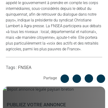
appelé le gouvernement à prendre en compte les corps
intermédiaires, sous-considérés depuis le début du
quinquennat, afin de retrouver du dialogue dans notre
pays», indique la présidente du syndicat Christiane
Lambert à Agra presse. La FNSEA participera aux débats
«à tous les niveaux : local, départemental et national»,
mais «de manière citoyenne», ajoute-t-elle. Elle portera
plus particulièrement la «voix des actifs et des retraités
agricoles, parmi les plus pauvres de France».
Tags
:
FNSEA
Facebook
C
Partage
Messenger
Linked i
PUBLIEZ VOTRE ANNONCE