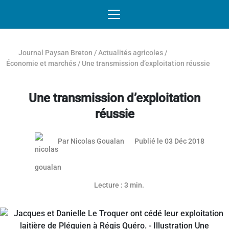
Passer au contenu
NAVIGATION MOBILE
O
NAVIGATION
PRINCIPALE
Journal Paysan Breton
/
Actualités agricoles
/
Économie et marchés
/
Une transmission d’exploitation réussie
Une transmission d’exploitation
réussie
Par
Nicolas Goualan
Publié le 03 Déc 2018
Article réservé aux abonnés
Lecture : 3 min.