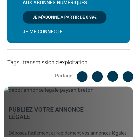
AUX ABONNÉS NUMÉRIQUES
JE M’ABONNE À PARTIR DE
0,99€
JE ME CONNECTE
Tags
:
transmission d'exploitation
Facebook
C
Partage
Messenger
Linked i
PUBLIEZ VOTRE ANNONCE
LÉGALE
Déposez facilement et rapidement vos annonces légales