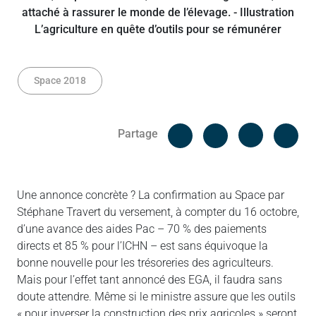
Space 2018
Facebook
Cop
Partage
Messenger
Linked in
Une annonce concrète ? La confirmation au Space par
Stéphane Travert du versement, à compter du 16 octobre,
d’une avance des aides Pac – 70 % des paiements
directs et 85 % pour l’ICHN – est sans équivoque la
bonne nouvelle pour les trésoreries des agriculteurs.
Mais pour l’effet tant annoncé des EGA, il faudra sans
doute attendre. Même si le ministre assure que les outils
« pour inverser la construction des prix agricoles » seront