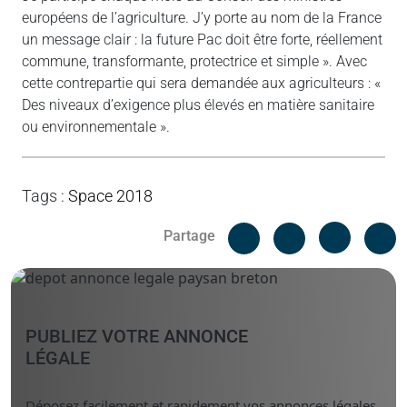
européens de l’agriculture. J’y porte au nom de la France
un message clair : la future Pac doit être forte, réellement
commune, transformante, protectrice et simple ». Avec
cette contrepartie qui sera demandée aux agriculteurs : «
Des niveaux d’exigence plus élevés en matière sanitaire
ou environnementale ».
Tags
:
Space 2018
Facebook
C
Partage
Messenger
Linked i
PUBLIEZ VOTRE ANNONCE
LÉGALE
Déposez facilement et rapidement vos annonces légales