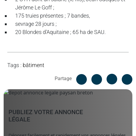
Jérôme Le Goff ;
175 truies présentes ; 7 bandes,
sevrage 28 jours ;
20 Blondes d’Aquitaine ; 65 ha de SAU.
Tags
:
bâtiment
Facebook
C
Partage
Messenger
Linked i
PUBLIEZ VOTRE ANNONCE
LÉGALE
Déposez facilement et rapidement vos annonces légales