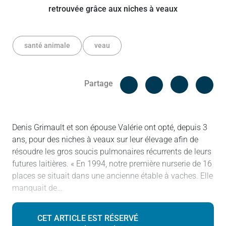
santé animale
veau
Facebook
Cop
Partage
Messenger
Linked in
Denis Grimault et son épouse Valérie ont opté, depuis 3
ans, pour des niches à veaux sur leur élevage afin de
résoudre les gros soucis pulmonaires récurrents de leurs
futures laitières. « En 1994, notre première nurserie de 16
places se situait dans une ancienne étable à vaches. Elle
manquait de…
CET ARTICLE EST RÉSERVÉ