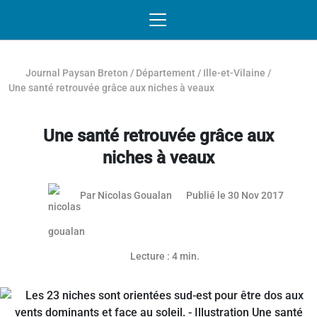
Passer au contenu
NAVIGATION MOBILE
O
NAVIGATION
PRINCIPALE
Journal Paysan Breton
/
Département
/
Ille-et-Vilaine
/
Une santé retrouvée grâce aux niches à veaux
Une santé retrouvée grâce aux
niches à veaux
Par
Nicolas Goualan
Publié le 30 Nov 2017
Article réservé aux abonnés
Lecture : 4 min.