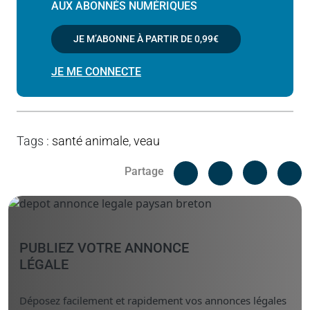
AUX ABONNÉS NUMÉRIQUES
JE M’ABONNE À PARTIR DE
0,99€
JE ME CONNECTE
Tags
:
santé animale
,
veau
Facebook
C
Partage
Messenger
Linked i
PUBLIEZ VOTRE ANNONCE
LÉGALE
Déposez facilement et rapidement vos annonces légales