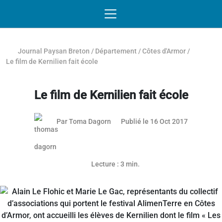
Passer au contenu
NAVIGATION MOBILE
O
NAVIGATION
PRINCIPALE
Journal Paysan Breton
/
Département
/
Côtes d'Armor
/
Le film de Kernilien fait école
Le film de Kernilien fait école
16 octobre
Par
Toma Dagorn
Publié le 16 Oct 2017
Lecture : 3 min.