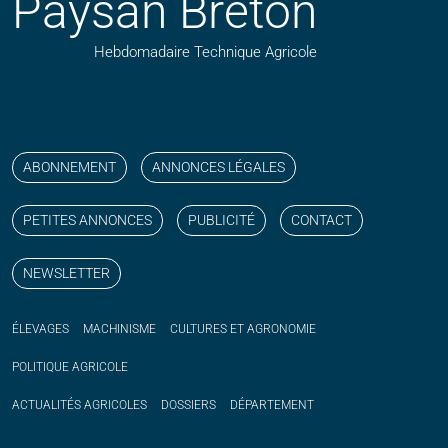
Paysan Breton
Hebdomadaire Technique Agricole
Suivez nos publications avec notre flux RSS
Aimez-nous sur facebook
Retrouvez-nous sur Linkedin
Suivez-nous sur instagram
Regardez-nous sur YouTube
ABONNEMENT
ANNONCES LÉGALES
PETITES ANNONCES
PUBLICITÉ
CONTACT
NEWSLETTER
ÉLEVAGES
MACHINISME
CULTURES ET AGRONOMIE
POLITIQUE
AGRICOLE
ACTUALITÉS
AGRICOLES
DOSSIERS
DÉPARTEMENT