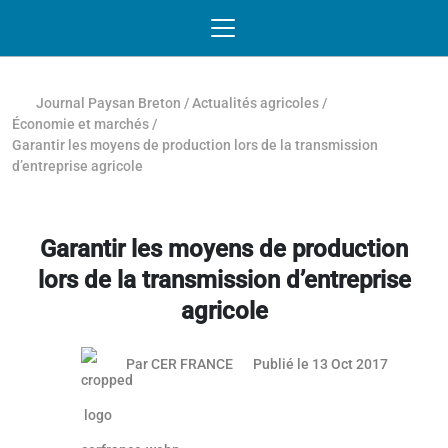
Passer au contenu
NAVIGATION MOBILE
O
NAVIGATION
PRINCIPALE
Journal Paysan Breton
/
Actualités agricoles
/
Économie et marchés
/
Garantir les moyens de production lors de la transmission
d’entreprise agricole
Garantir les moyens de production
lors de la transmission d’entreprise
agricole
Par
CER FRANCE
Publié le 13 Oct 2017
Article réservé aux abonnés