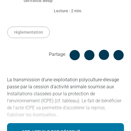
Lecture : 2 min.
réglementation
Facebook
Cop
Partage
Messenger
Linked in
La transmission d’une exploitation polyculture-élevage
passe par la cession d’activité animale soumise aux
Installations classées pour la protection de
l’environnement (ICPE) (cf. tableau). Le fait de bénéficier
de l’acte ICPE va permettre d’accélérer la reprise,
fiabiliser les éventuelles…