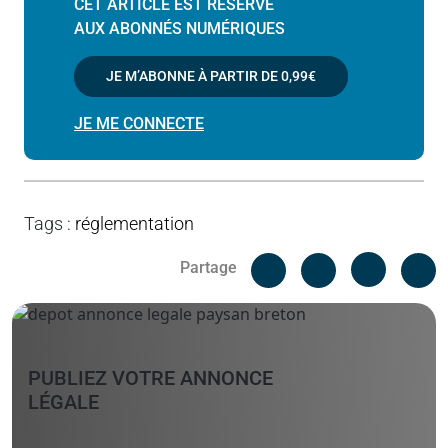
CET ARTICLE EST RÉSERVÉ
AUX ABONNÉS NUMÉRIQUES
JE M’ABONNE À PARTIR DE
0,99€
JE ME CONNECTE
Tags
:
réglementation
Facebook
C
Partage
Messenger
Linked i
PUBLIEZ VOTRE ANNONCE
LÉGALE