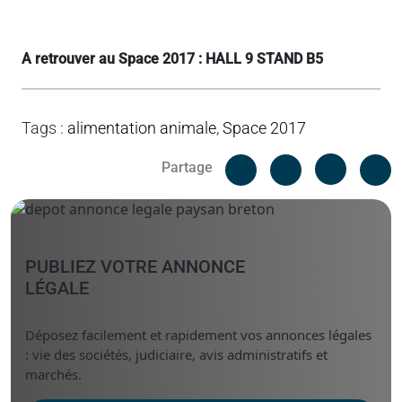
A retrouver au Space 2017 : HALL 9 STAND B5
Tags
:
alimentation animale
,
Space 2017
Facebook
C
Partage
Messenger
Linked i
PUBLIEZ VOTRE ANNONCE
LÉGALE
Déposez facilement et rapidement vos annonces légales
: vie des sociétés, judiciaire, avis administratifs et
marchés.