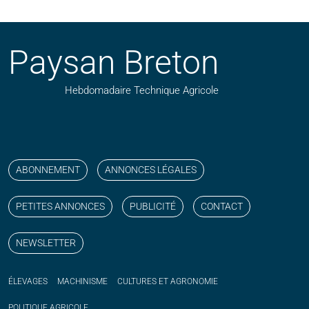
Paysan Breton
Hebdomadaire Technique Agricole
Suivez nos publications avec notre flux RSS
Aimez-nous sur facebook
Retrouvez-nous sur Linkedin
Suivez-nous sur instagram
Regardez-nous sur YouTube
ABONNEMENT
ANNONCES LÉGALES
PETITES ANNONCES
PUBLICITÉ
CONTACT
NEWSLETTER
ÉLEVAGES
MACHINISME
CULTURES ET AGRONOMIE
POLITIQUE
AGRICOLE