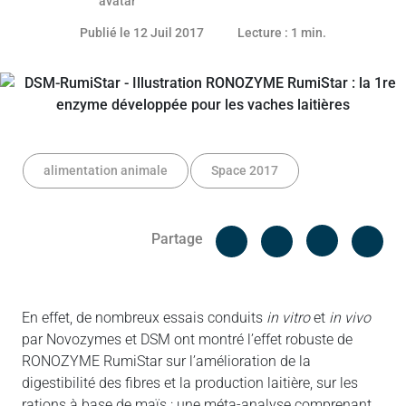
Publié le 12 Juil 2017
Lecture : 1 min.
alimentation animale
Space 2017
Facebook
Cop
Partage
Messenger
Linked in
En effet, de nombreux essais conduits
in vitro
et
in vivo
par Novozymes et DSM ont montré l’effet robuste de
RONOZYME
RumiStar
sur l’amélioration de la
digestibilité des fibres et la production laitière, sur les
rations à base de maïs : u
ne méta-analyse comprenant