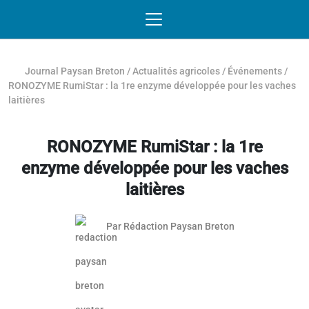
Passer au contenu
NAVIGATION MOBILE
O
NAVIGATION
PRINCIPALE
Journal Paysan Breton
/
Actualités agricoles
/
Événements
/
RONOZYME RumiStar : la 1re enzyme développée pour les vaches
laitières
RONOZYME RumiStar : la 1re
enzyme développée pour les vaches
laitières
Par
Rédaction Paysan Breton