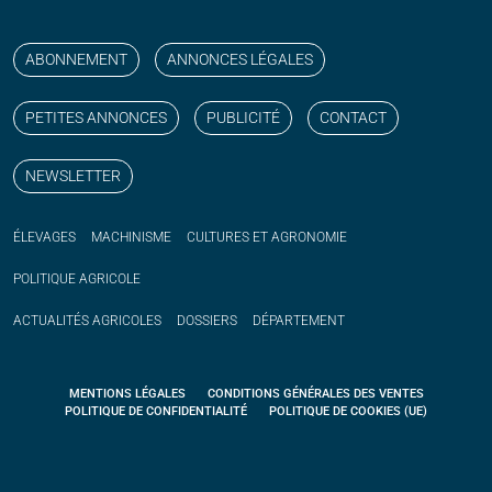
Suivez nos publications avec notre flux RSS
Aimez-nous sur facebook
Retrouvez-nous sur Linkedin
Suivez-nous sur instagram
Regardez-nous sur YouTube
ABONNEMENT
ANNONCES LÉGALES
PETITES ANNONCES
PUBLICITÉ
CONTACT
NEWSLETTER
ÉLEVAGES
MACHINISME
CULTURES ET AGRONOMIE
POLITIQUE
AGRICOLE
ACTUALITÉS
AGRICOLES
DOSSIERS
DÉPARTEMENT
MENTIONS LÉGALES
CONDITIONS GÉNÉRALES DES VENTES
POLITIQUE DE CONFIDENTIALITÉ
POLITIQUE DE COOKIES (UE)