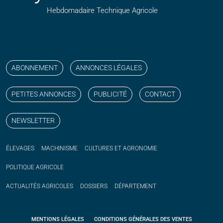
Hebdomadaire Technique Agricole
Suivez nos publications avec notre flux RSS
Aimez-nous sur facebook
Retrouvez-nous sur Linkedin
Suivez-nous sur instagram
Regardez-nous sur YouTube
ABONNEMENT
ANNONCES LÉGALES
PETITES ANNONCES
PUBLICITÉ
CONTACT
NEWSLETTER
ÉLEVAGES
MACHINISME
CULTURES ET AGRONOMIE
POLITIQUE
AGRICOLE
ACTUALITÉS
AGRICOLES
DOSSIERS
DÉPARTEMENT
MENTIONS LÉGALES
CONDITIONS GÉNÉRALES DES VENTES