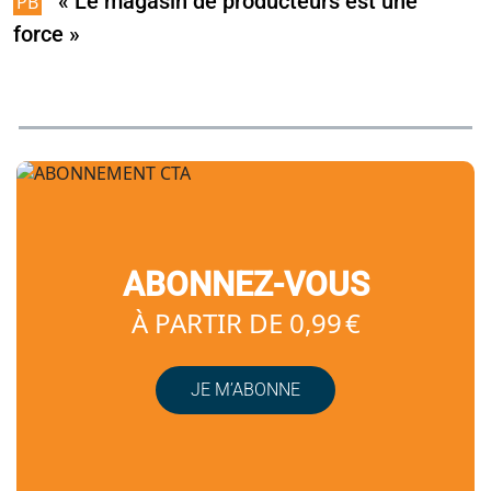
« Le magasin de producteurs est une
force »
ABONNEZ-VOUS
À PARTIR DE 0,99 €
JE M’ABONNE