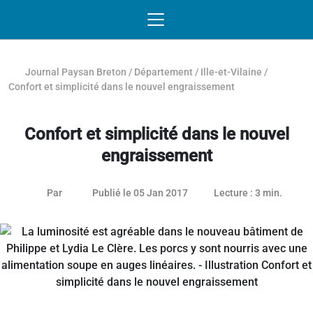
Passer au contenu
NAVIGATION MOBILE
O
NAVIGATION
PRINCIPALE
Journal Paysan Breton
/
Département
/
Ille-et-Vilaine
/
Confort et simplicité dans le nouvel engraissement
Confort et simplicité dans le nouvel
engraissement
26 janvier 2021
Par
Publié le 05 Jan 2017
Lecture : 3 min.