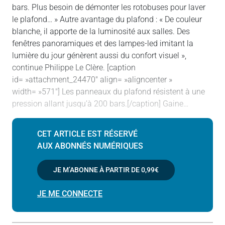
bars. Plus besoin de démonter les rotobuses pour laver
le plafond… » Autre avantage du plafond : « De couleur
blanche, il apporte de la luminosité aux salles. Des
fenêtres panoramiques et des lampes-led imitant la
lumière du jour génèrent aussi du confort visuel »,
continue Philippe Le Clère. [caption
id= »attachment_24470″ align= »aligncenter »
width= »571″] Les panneaux du plafond résistent à une
pression allant jusqu’à 200 bars.[/caption] Gaine…
CET ARTICLE EST RÉSERVÉ
AUX ABONNÉS NUMÉRIQUES
JE M’ABONNE À PARTIR DE
0,99€
JE ME CONNECTE