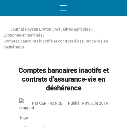
Passer au contenu
NAVIGATION MOBILE
O
NAVIGATION
PRINCIPALE
Journal Paysan Breton
/
Actualités agricoles
/
Économie et marchés
/
Comptes bancaires inactifs et contrats d’assurance-vie en
déshérence
Comptes bancaires inactifs et
contrats d’assurance-vie en
déshérence
Par
CER FRANCE
Publié le 03 Juin 2016