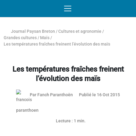
Passer au contenu
NAVIGATION MOBILE
O
NAVIGATION
PRINCIPALE
Journal Paysan Breton
/
Cultures et agronomie
/
Grandes cultures
/
Maïs
/
Les températures fraîches freinent l’évolution des maïs
Les températures fraîches freinent
l’évolution des maïs
03 mai 
Par
Fanch Paranthoën
Publié le 16 Oct 2015
Lecture : 1 min.