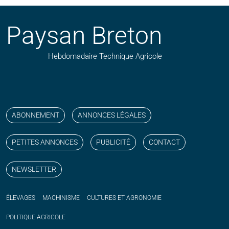
Paysan Breton
Hebdomadaire Technique Agricole
Suivez nos publications avec notre flux RSS
Aimez-nous sur facebook
Retrouvez-nous sur Linkedin
Suivez-nous sur instagram
Regardez-nous sur YouTube
ABONNEMENT
ANNONCES LÉGALES
PETITES ANNONCES
PUBLICITÉ
CONTACT
NEWSLETTER
ÉLEVAGES
MACHINISME
CULTURES ET AGRONOMIE
POLITIQUE
AGRICOLE