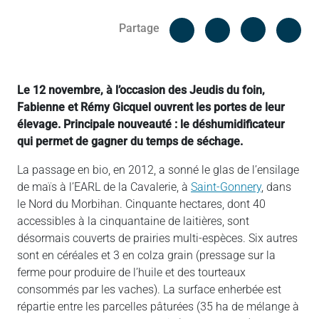
Facebook
Cop
Partage
Messenger
Linked in
Le 12 novembre, à l’occasion des Jeudis du foin,
Fabienne et Rémy Gicquel ouvrent les portes de leur
élevage. Principale nouveauté : le déshumidificateur
qui permet de gagner du temps de séchage.
La passage en bio, en 2012, a sonné le glas de l’ensilage
de maïs à l’EARL de la Cavalerie, à
Saint-Gonnery
, dans
le Nord du Morbihan. Cinquante hectares, dont 40
accessibles à la cinquantaine de laitières, sont
désormais couverts de prairies multi-espèces. Six autres
sont en céréales et 3 en colza grain (pressage sur la
ferme pour produire de l’huile et des tourteaux
consommés par les vaches). La surface enherbée est
répartie entre les parcelles pâturées (35 ha de mélange à