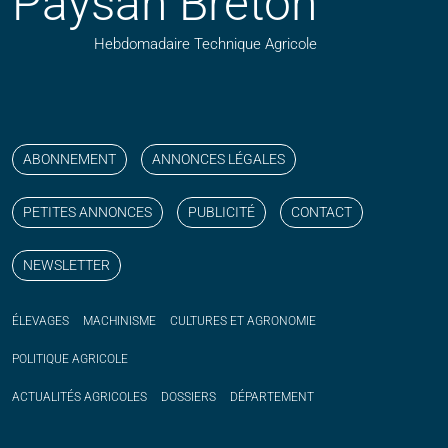
Paysan Breton
Hebdomadaire Technique Agricole
Suivez nos publications avec notre flux RSS
Aimez-nous sur facebook
Retrouvez-nous sur Linkedin
Suivez-nous sur instagram
Regardez-nous sur YouTube
ABONNEMENT
ANNONCES LÉGALES
PETITES ANNONCES
PUBLICITÉ
CONTACT
NEWSLETTER
ÉLEVAGES
MACHINISME
CULTURES ET AGRONOMIE
POLITIQUE
AGRICOLE
ACTUALITÉS
AGRICOLES
DOSSIERS
DÉPARTEMENT