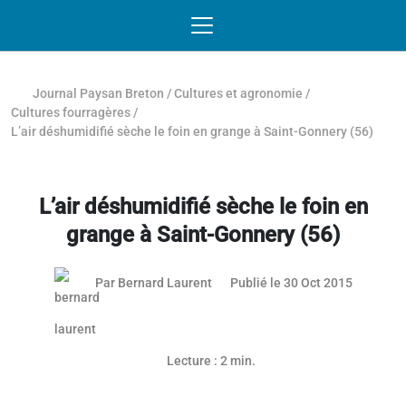
Passer au contenu
NAVIGATION MOBILE
O
NAVIGATION
PRINCIPALE
Journal Paysan Breton
/
Cultures et agronomie
/
Cultures fourragères
/
L’air déshumidifié sèche le foin en grange à Saint-Gonnery (56)
L’air déshumidifié sèche le foin en
grange à Saint-Gonnery (56)
03 mai 2
Par
Bernard Laurent
Publié le 30 Oct 2015
Lecture : 2 min.