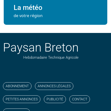
La météo
de votre région
Paysan Breton
Hebdomadaire Technique Agricole
Suivez nos publications avec notre flux RSS
Aimez-nous sur facebook
Retrouvez-nous sur Linkedin
Suivez-nous sur instagram
Regardez-nous sur YouTube
ABONNEMENT
ANNONCES LÉGALES
PETITES ANNONCES
PUBLICITÉ
CONTACT