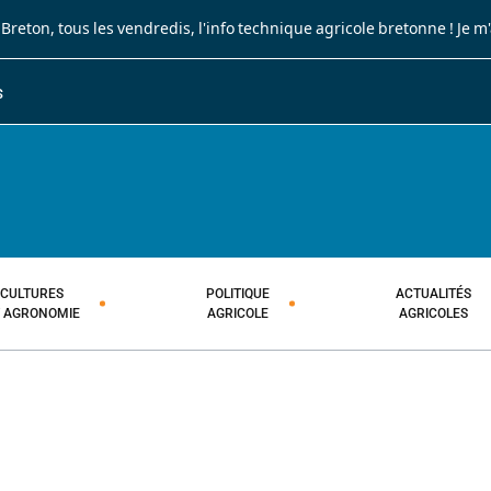
 Breton
, tous les vendredis, l'info technique agricole bretonne !
Je m
S
JOURNAL PAYSAN BRETON
HEBDOMADAIRE TECHNIQUE AGRI
CULTURES
POLITIQUE
ACTUALITÉS
T AGRONOMIE
AGRICOLE
AGRICOLES