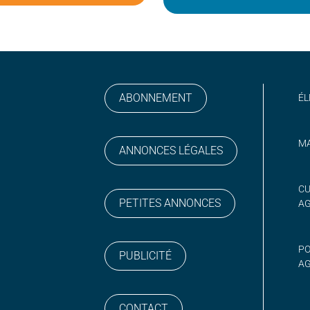
ABONNEMENT
ÉL
MA
ANNONCES LÉGALES
gram
 sur YouTube
CU
PETITES ANNONCES
A
PO
PUBLICITÉ
AG
CONTACT