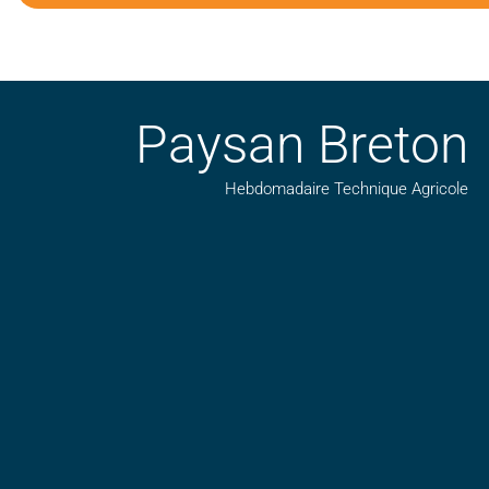
Paysan Breton
Hebdomadaire Technique Agricole
Suivez nos publications avec notre flux RSS
Aimez-nous sur facebook
Retrouvez-nous sur Linkedin
Suivez-nous sur insta
Regardez-nous