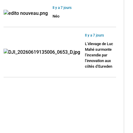
Il y a 7 jours
Néo
Il y a 7 jours
L’élevage de Luc
Mahé surmonte
l’incendie par
l’innovation aux
côtés d’Eureden