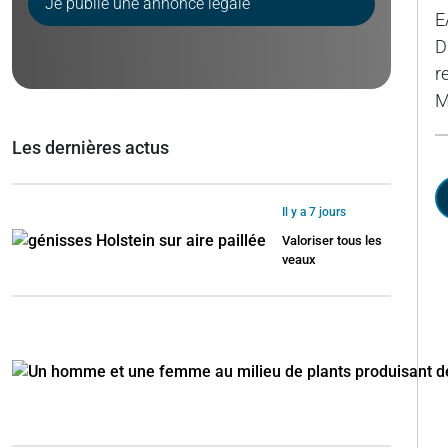
Je publie une annonce légale
E
D
r
M
Les dernières actus
Il y a 7 jours
Valoriser tous les
veaux