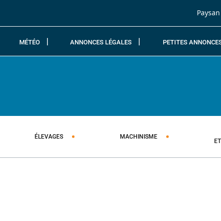
Passer au contenu
Paysan
MÉTÉO
ANNONCES LÉGALES
PETITES ANNONCE
ÉLEVAGES
MACHINISME
E