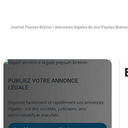
Journal Paysan Breton
/
Annonces légales du site Paysan Breton
PUBLIEZ VOTRE ANNONCE
LÉGALE
Déposez facilement et rapidement vos annonces
légales : vie des sociétés, judiciaire, avis
administratifs et marchés.