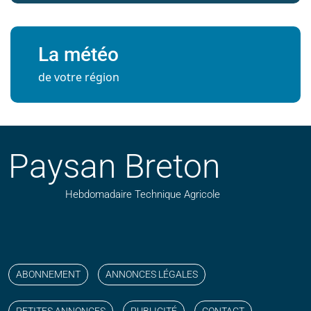
La météo
de votre région
Paysan Breton
Hebdomadaire Technique Agricole
Suivez nos publications avec notre flux RSS
Aimez-nous sur facebook
Retrouvez-nous sur Linkedin
Suivez-nous sur instagram
Regardez-nous sur YouTube
ABONNEMENT
ANNONCES LÉGALES
PETITES ANNONCES
PUBLICITÉ
CONTACT