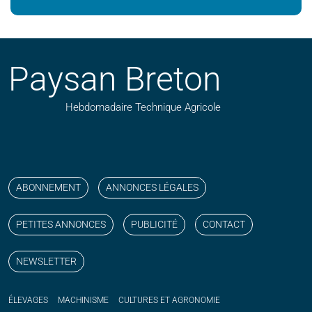
Paysan Breton
Hebdomadaire Technique Agricole
Suivez nos publications avec notre flux RSS
Aimez-nous sur facebook
Retrouvez-nous sur Linkedin
Suivez-nous sur instagram
Regardez-nous sur YouTube
ABONNEMENT
ANNONCES LÉGALES
PETITES ANNONCES
PUBLICITÉ
CONTACT
NEWSLETTER
ÉLEVAGES
MACHINISME
CULTURES ET AGRONOMIE