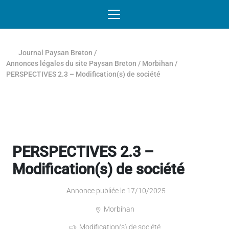
Passer au contenu
NAVIGATION MOBILE
O
NAVIGATION
PRINCIPALE
Journal Paysan Breton
/
Annonces légales du site Paysan Breton
/
Morbihan
/
PERSPECTIVES 2.3 – Modification(s) de société
PERSPECTIVES 2.3 –
Modification(s) de société
Annonce publiée le 17/10/2025
Morbihan
Modification(s) de société