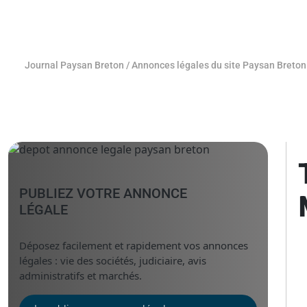
Journal Paysan Breton
/
Annonces légales du site Paysan Breton
PUBLIEZ VOTRE ANNONCE
LÉGALE
Déposez facilement et rapidement vos annonces
légales : vie des sociétés, judiciaire, avis
administratifs et marchés.