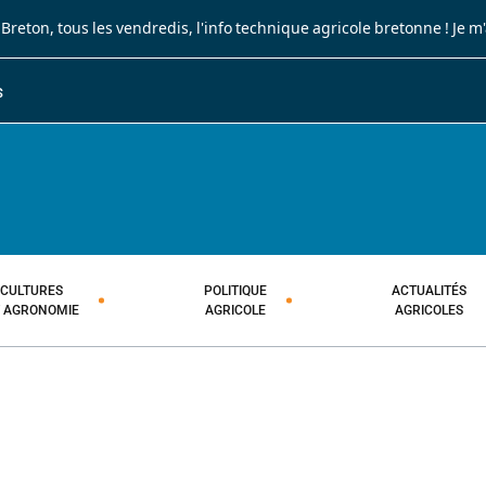
 Breton
, tous les vendredis, l'info technique agricole bretonne !
Je m
S
JOURNAL PAYSAN BRETON
HEBDOMADAIRE TECHNIQUE AGRI
CULTURES
POLITIQUE
ACTUALITÉS
T AGRONOMIE
AGRICOLE
AGRICOLES