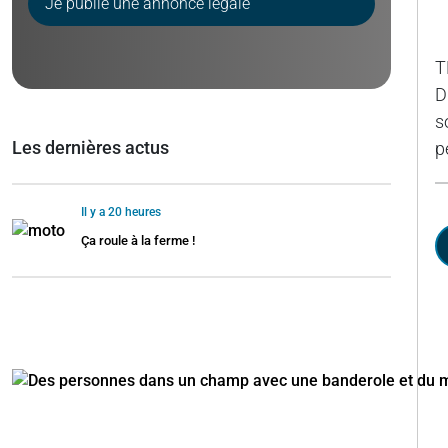
Je publie une annonce légale
T
D
s
Les dernières actus
p
Il y a 20 heures
Ça roule à la ferme !