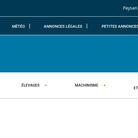
Passer au contenu
Paysan
MÉTÉO
ANNONCES LÉGALES
PETITES ANNONCE
ÉLEVAGES
MACHINISME
E