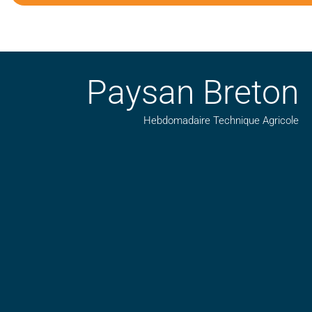
Paysan Breton
Hebdomadaire Technique Agricole
Suivez nos publications avec notre flux RSS
Aimez-nous sur facebook
Retrouvez-nous sur Linkedin
Suivez-nous sur insta
Regardez-nous