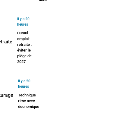
Il y a 20
heures
Cumul
emploi-
retraite :
éviter le
piège de
2027
Il y a 20
heures
Technique
rime avec
économique