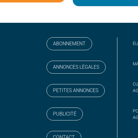
ABONNEMENT
ÉL
MA
ANNONCES LÉGALES
gram
 sur YouTube
CU
PETITES ANNONCES
A
PO
PUBLICITÉ
AG
CONTACT