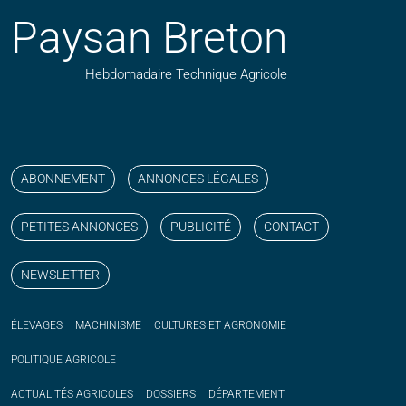
Paysan Breton
Hebdomadaire Technique Agricole
Suivez nos publications avec notre flux RSS
Aimez-nous sur facebook
Retrouvez-nous sur Linkedin
Suivez-nous sur instagram
Regardez-nous sur YouTube
ABONNEMENT
ANNONCES LÉGALES
PETITES ANNONCES
PUBLICITÉ
CONTACT
NEWSLETTER
ÉLEVAGES
MACHINISME
CULTURES ET AGRONOMIE
POLITIQUE
AGRICOLE
ACTUALITÉS
AGRICOLES
DOSSIERS
DÉPARTEMENT