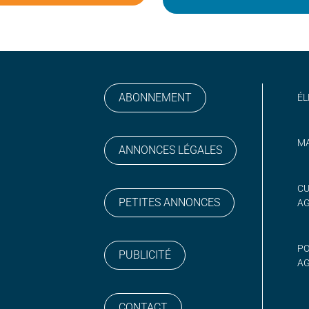
ABONNEMENT
ÉL
MA
ANNONCES LÉGALES
gram
 sur YouTube
CU
PETITES ANNONCES
A
PO
PUBLICITÉ
AG
CONTACT