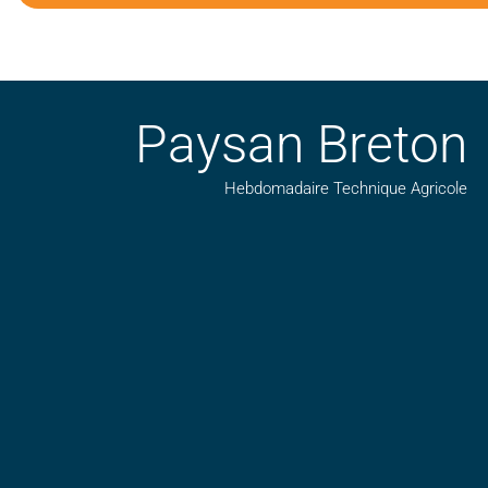
Paysan Breton
Hebdomadaire Technique Agricole
Suivez nos publications avec notre flux RSS
Aimez-nous sur facebook
Retrouvez-nous sur Linkedin
Suivez-nous sur insta
Regardez-nous