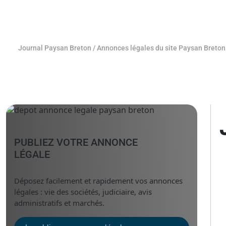
Journal Paysan Breton
/
Annonces légales du site Paysan Breton
PUBLIEZ VOTRE ANNONCE
LÉGALE
Déposez facilement et rapidement vos annonces
légales : vie des sociétés, judiciaire, avis
administratifs et marchés.