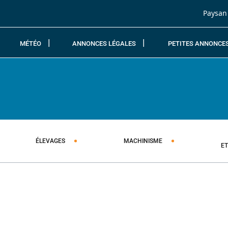
Passer au contenu
Paysan
MÉTÉO
ANNONCES LÉGALES
PETITES ANNONCE
ÉLEVAGES
MACHINISME
E