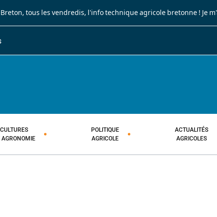
 Breton
, tous les vendredis, l'info technique agricole bretonne !
Je m
S
JOURNAL PAYSAN BRETON
HEBDOMADAIRE TECHNIQUE AGRI
CULTURES
POLITIQUE
ACTUALITÉS
T AGRONOMIE
AGRICOLE
AGRICOLES