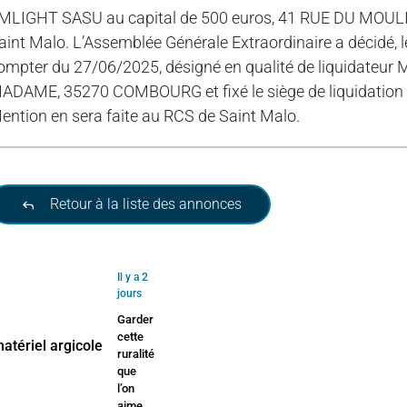
MLIGHT SASU au capital de 500 euros, 41 RUE DU MO
aint Malo. L’Assemblée Générale Extraordinaire a décidé, le
ompter du 27/06/2025, désigné en qualité de liquida
ADAME, 35270 COMBOURG et fixé le siège de liquidation et
ention en sera faite au RCS de Saint Malo.
Retour à la liste des annonces
Il y a 2
jours
Garder
cette
ruralité
que
l’on
aime