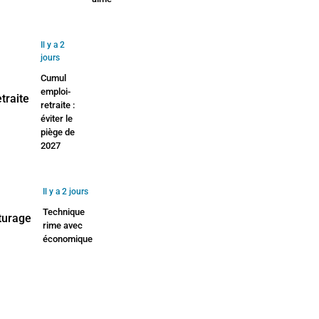
Il y a 2
jours
Cumul
emploi-
retraite :
éviter le
piège de
2027
Il y a 2 jours
Technique
rime avec
économique