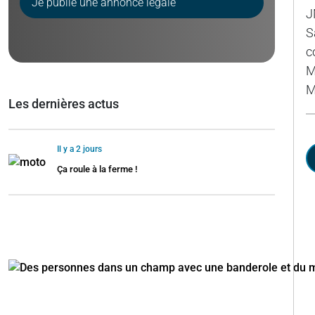
Je publie une annonce légale
J
S
c
M
M
Les dernières actus
Il y a 2 jours
Ça roule à la ferme !