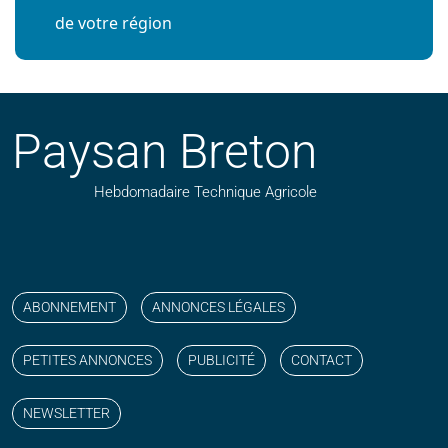
de votre région
Paysan Breton
Hebdomadaire Technique Agricole
Suivez nos publications avec notre flux RSS
Aimez-nous sur facebook
Retrouvez-nous sur Linkedin
Suivez-nous sur instagram
Regardez-nous sur YouTube
ABONNEMENT
ANNONCES LÉGALES
PETITES ANNONCES
PUBLICITÉ
CONTACT
NEWSLETTER