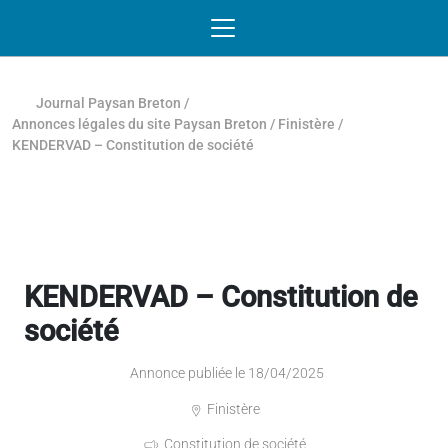
Passer au contenu
NAVIGATION MOBILE
O
NAVIGATION
PRINCIPALE
Journal Paysan Breton
/
Annonces légales du site Paysan Breton
/
Finistère
/
KENDERVAD – Constitution de société
KENDERVAD – Constitution de
société
Annonce publiée le 18/04/2025
Finistère
Constitution de société