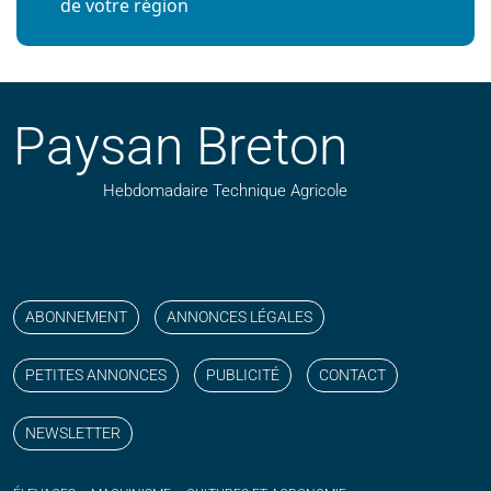
de votre région
Paysan Breton
Hebdomadaire Technique Agricole
Suivez nos publications avec notre flux RSS
Aimez-nous sur facebook
Retrouvez-nous sur Linkedin
Suivez-nous sur instagram
Regardez-nous sur YouTube
ABONNEMENT
ANNONCES LÉGALES
PETITES ANNONCES
PUBLICITÉ
CONTACT
NEWSLETTER