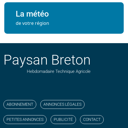
La météo
de votre région
Paysan Breton
Hebdomadaire Technique Agricole
Suivez nos publications avec notre flux RSS
Aimez-nous sur facebook
Retrouvez-nous sur Linkedin
Suivez-nous sur instagram
Regardez-nous sur YouTube
ABONNEMENT
ANNONCES LÉGALES
PETITES ANNONCES
PUBLICITÉ
CONTACT